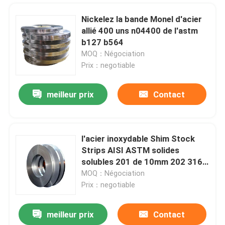
Nickelez la bande Monel d'acier
allié 400 uns n04400 de l'astm
b127 b564
MOQ：Négociation
Prix：negotiable
meilleur prix
Contact
l'acier inoxydable Shim Stock
Strips AISI ASTM solides
Maison
solubles 201 de 10mm 202 316
304 904l solides solubles
MOQ：Négociation
couvrent la bobine
Prix：negotiable
Produits
meilleur prix
Contact
Sati balayent le BA 1219mm de la bobine 316L 2B de l'acier inoxydable 304
Au sujet de nous