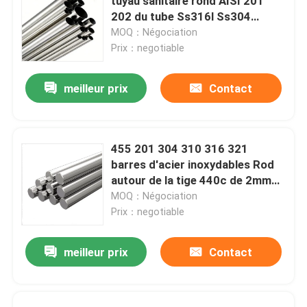
tuyau sanitaire rond AISI 201
202 du tube Ss316l Ss304
solides solubles d'acier
MOQ：Négociation
inoxydable
Prix：negotiable
meilleur prix
Contact
455 201 304 310 316 321
barres d'acier inoxydables Rod
autour de la tige 440c de 2mm
4mm 6mm 10mm solides
MOQ：Négociation
solubles
Prix：negotiable
meilleur prix
Contact