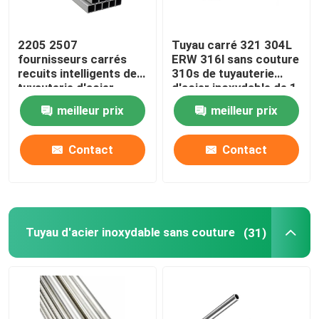
2205 2507
Tuyau carré 321 304L
fournisseurs carrés
ERW 316l sans couture
recuits intelligents de
310s de tuyauterie
tuyauterie d'acier
d'acier inoxydable de 1
inoxydable du tube
pouce 0,4 millimètres
meilleur prix
meilleur prix
310S 201 304 304L
316 316L
Contact
Contact
Tuyau d'acier inoxydable sans couture
(31)