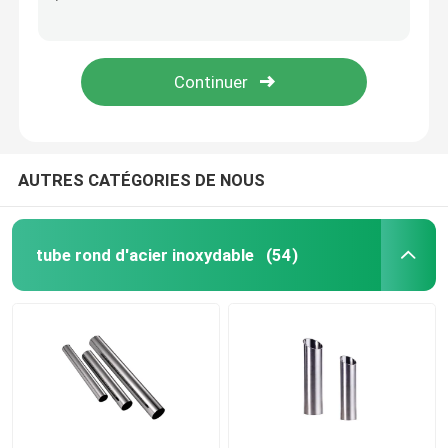
La bobine 1mm 2mm de bande d'acier inoxydable de 1 pouce 3mm 301 304 2B No.1 solides solubles couvrent la bande
petit pain de bande de l'acier inoxydable 301 201 fabricant de bande de la surface solides solubles de BA de 1 pouce ASTM JIS 2B
Bobine d'acier inoxydable
321 la haute bobine de bande d'acier inoxydable du rendement 316l 304 301 a balayé 2B le BA No.4
Le miroir de BA a fini la bande 10mm d'acier inoxydable 304 301 304N
Tube carré de solides solubles
Tuyau d'acier inoxydable sans couture
AUTRES CATÉGORIES DE NOUS
bande d'acier inoxydable
tube rond d'acier inoxydable
(54)
Fil machine en acier
Barre d'acier inoxydable Rod
Bande d'acier allié