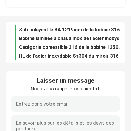
Bobine laminée à chaud Inox de l'acier inoxydable 304 201 150mm 300 séries
Catégorie comestible 316 de la bobine 1250mm d'acier inoxydable de JIS AISI solides solubles 304
Visite d'usine
HL de l'acier inoxydable Ss304 du miroir 316 laminé à froid par 6m de la bobine 304 polonais
Bobine laminée à froid 316L 409 d'acier inoxydable 316 2B BA 800mm
Contrôle de qualité
Bobine 316 d'acier inoxydable d'ASTM AiSi JIS 410 430 Inox 201 1000mm
métal de soudure de bobine de bande d'acier inoxydable de 304N 310S 100mm
Contact USA
Métal 2000mm de bobine de l'acier inoxydable 301L d'Aisi 304 laminés à froid
bobine 6mm d'acier inoxydable de 420 304L Astm 300 séries de soudure
Nouvelles
Bobine laminée à froid de bande des fabricants 301 316L 309 309S solides solubles 304 de bobine de bande d'acier inoxydable
Laisser un message
304l 309s a laminé à froid la bande d'acier inoxydable dans la bobine Aisi que 201 410 421 430 439 solides solubles coupent la bande
Nous vous rappellerons bientôt!
Demandez une citation
Bobine de bande de solides solubles pour la porte 410 de meubles bande de bande de l'acier inoxydable 409 430 201 304
Acier de tôle fendu inoxydable de bande en métal de la bobine solides solubles 310 301 201 430 420 410S 409L 304L 316
La bobine inoxydable solides solubles de la bande 304 couvrent la bobine 310 301 201 430 420 410S 409L 316 304
tube rond d'acier inoxydable
SUS JIS 202 d'AISI 301 430 420 bobine inoxydable de 410S 409L 316 304
Bande en acier laminée à chaud solides solubles soudant la bande Inox de bobine 201 304 304L 316L
feuille inoxydable de plaque d'acier