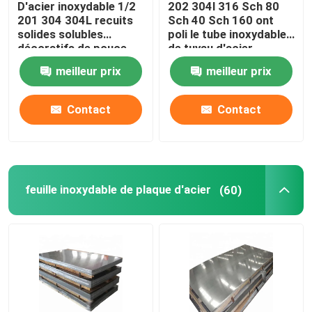
D'acier inoxydable 1/2
202 304l 316 Sch 80
201 304 304L recuits
Sch 40 Sch 160 ont
Tubes d'acier allié
solides solubles
poli le tube inoxydable
décoratifs de pouce
de tuyau d'acier
1/4" 1/8" de la
meilleur prix
meilleur prix
tuyauterie sifflent le
Bobine d'acier allié
rond
Contact
Contact
Bobine en acier galvanisée
Plaque d'acier galvanisée
feuille inoxydable de plaque d'acier
(60)
Tube en acier galvanisé
Bobine en acier de PPGI
Bobine d'acier au carbone