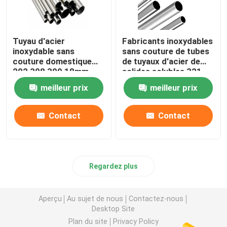
Tuyau d'acier
Fabricants inoxydables
inoxydable sans
sans couture de tubes
couture domestique
de tuyaux d'acier de
202 308 309 18mm
solides solubles 321
22mm 2 tube d'Inox de
16mm 16 échangeur de
meilleur prix
meilleur prix
pouce 304
chaleur de la mesure
304
Contact
Contact
Regardez plus
Aperçu
Au sujet de nous
Contactez-nous
Desktop Site
Plan du site
Privacy Policy