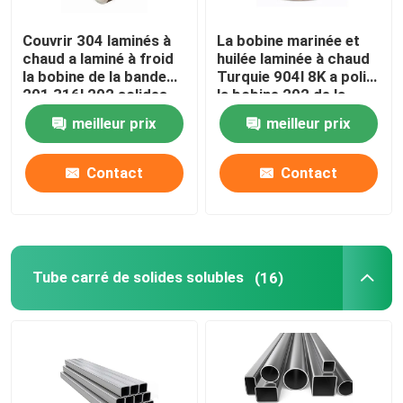
Couvrir 304 laminés à
La bobine marinée et
chaud a laminé à froid
huilée laminée à chaud
la bobine de la bande
Turquie 904l 8K a poli
201 316l 202 solides
la bobine 202 de la
solubles 304 de bobine
bobine 430 solides
meilleur prix
meilleur prix
d'acier inoxydable
solubles d'acier
inoxydable
Contact
Contact
Tube carré de solides solubles
(16)