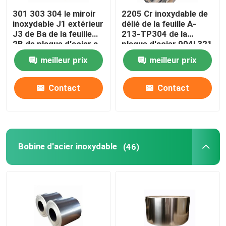
301 303 304 le miroir
2205 Cr inoxydable de
inoxydable J1 extérieur
délié de la feuille A-
J3 de Ba de la feuille
213-TP304 de la
2B de plaque d'acier a
plaque d'acier 904l 321
laminé à froid
316l
meilleur prix
meilleur prix
Contact
Contact
Bobine d'acier inoxydable
(46)