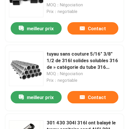
MOQ：Négociation
Prix：negotiable
meilleur prix
Contact
tuyau sans couture 5/16" 3/8"
1/2 de 316l solides solubles 316
de » catégorie du tube 316
d'acier inoxydable 1/4 pouce
MOQ：Négociation
Prix：negotiable
meilleur prix
Contact
301 430 304l 316l ont balayé le