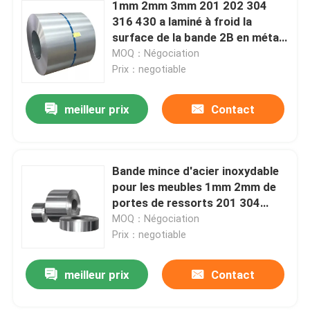
1mm 2mm 3mm 201 202 304
316 430 a laminé à froid la
surface de la bande 2B en métal
de bobine d'acier inoxydable
MOQ：Négociation
Prix：negotiable
meilleur prix
Contact
Bande mince d'acier inoxydable
pour les meubles 1mm 2mm de
portes de ressorts 201 304
304L 316 410 430
MOQ：Négociation
Prix：negotiable
meilleur prix
Contact