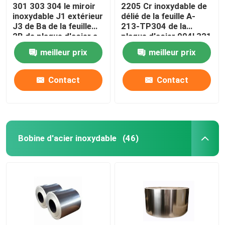
301 303 304 le miroir
2205 Cr inoxydable de
inoxydable J1 extérieur
délié de la feuille A-
J3 de Ba de la feuille
213-TP304 de la
2B de plaque d'acier a
plaque d'acier 904l 321
laminé à froid
316l
meilleur prix
meilleur prix
Contact
Contact
Bobine d'acier inoxydable
(46)