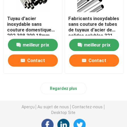
Tuyau d'acier
Fabricants inoxydables
inoxydable sans
sans couture de tubes
couture domestique
de tuyaux d'acier de
202 308 309 18mm
solides solubles 321
22mm 2 tube d'Inox de
16mm 16 échangeur de
meilleur prix
meilleur prix
pouce 304
chaleur de la mesure
304
Contact
Contact
Regardez plus
Aperçu
Au sujet de nous
Contactez-nous
Desktop Site