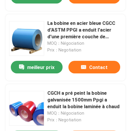
La bobine en acier bleue CGCC
d'ASTM PPGI a enduit l'acier
d'une première couche de
peinture enduit par couleur
MOQ：Négociation
Soudure
Prix：Negotiation
meilleur prix
Contact
CGCH a pré peint la bobine
galvanisée 1500mm Ppgi a
enduit la bobine laminée à chaud
MOQ：Négociation
Prix：Negotiation