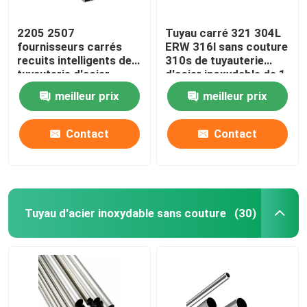
2205 2507
Tuyau carré 321 304L
fournisseurs carrés
ERW 316l sans couture
recuits intelligents de
310s de tuyauterie
tuyauterie d'acier
d'acier inoxydable de 1
inoxydable du tube
pouce 0,4 millimètres
meilleur prix
meilleur prix
310S 201 304 304L
316 316L
Contact
Contact
Tuyau d'acier inoxydable sans couture
(30)