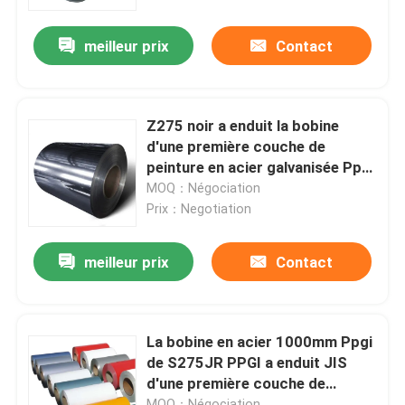
meilleur prix
Contact
Produits
tube rond d'acier inoxydable
Z275 noir a enduit la bobine
d'une première couche de
feuille inoxydable de plaque d'acier
peinture en acier galvanisée Ppgi
a enduit le MTC d'une première
MOQ：Négociation
couche de peinture en acier
Prix：Negotiation
Bobine d'acier inoxydable
meilleur prix
Contact
Tube carré de solides solubles
Tuyau d'acier inoxydable sans couture
La bobine en acier 1000mm Ppgi
de S275JR PPGI a enduit JIS
d'une première couche de
bande d'acier inoxydable
peinture en acier galvanisé
MOQ：Négociation