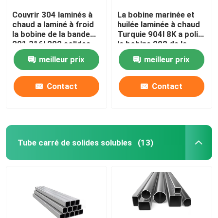
Couvrir 304 laminés à
La bobine marinée et
chaud a laminé à froid
huilée laminée à chaud
la bobine de la bande
Turquie 904l 8K a poli
201 316l 202 solides
la bobine 202 de la
solubles 304 de bobine
bobine 430 solides
meilleur prix
meilleur prix
d'acier inoxydable
solubles d'acier
inoxydable
Contact
Contact
Tube carré de solides solubles
(13)