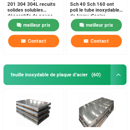
201 304 304L recuits
Sch 40 Sch 160 ont
solides solubles
poli le tube inoxydable
décoratifs de pouce
de tuyau d'acier
1/4" 1/8" de la
meilleur prix
meilleur prix
tuyauterie sifflent le
rond
Contact
Contact
feuille inoxydable de plaque d'acier
(60)