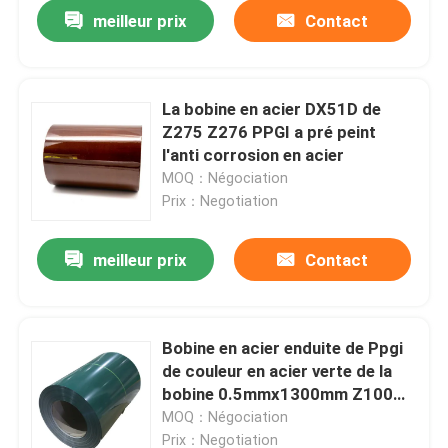
meilleur prix
Contact
La bobine en acier DX51D de
Z275 Z276 PPGI a pré peint
l'anti corrosion en acier
MOQ：Négociation
Prix：Negotiation
meilleur prix
Contact
Accueil
Bobine en acier enduite de Ppgi
de couleur en acier verte de la
A propos de nous
bobine 0.5mmx1300mm Z100
Z150
MOQ：Négociation
Contacts
Prix：Negotiation