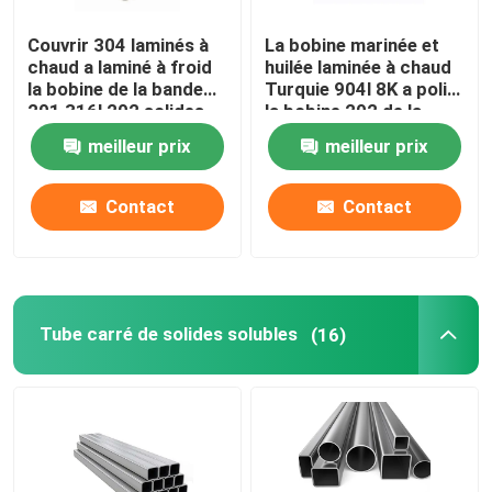
Couvrir 304 laminés à
La bobine marinée et
chaud a laminé à froid
huilée laminée à chaud
la bobine de la bande
Turquie 904l 8K a poli
201 316l 202 solides
la bobine 202 de la
solubles 304 de bobine
bobine 430 solides
meilleur prix
meilleur prix
d'acier inoxydable
solubles d'acier
inoxydable
Contact
Contact
Tube carré de solides solubles
(16)