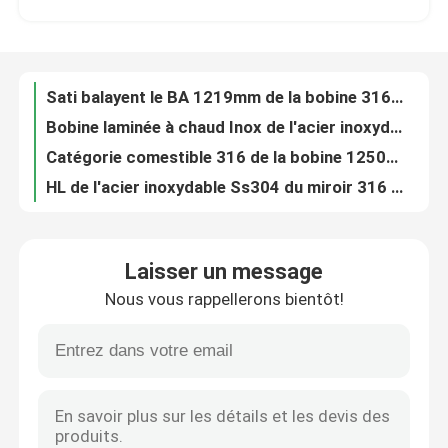
Bobine laminée à chaud Inox de l'acier inoxydable 304 201 150mm 300 séries
Catégorie comestible 316 de la bobine 1250mm d'acier inoxydable de JIS AISI solides solubles 304
Visite d'usine
HL de l'acier inoxydable Ss304 du miroir 316 laminé à froid par 6m de la bobine 304 polonais
Bobine laminée à froid 316L 409 d'acier inoxydable 316 2B BA 800mm
Contrôle de qualité
Bobine 316 d'acier inoxydable d'ASTM AiSi JIS 410 430 Inox 201 1000mm
métal de soudure de bobine de bande d'acier inoxydable de 304N 310S 100mm
Contact USA
Métal 2000mm de bobine de l'acier inoxydable 301L d'Aisi 304 laminés à froid
bobine 6mm d'acier inoxydable de 420 304L Astm 300 séries de soudure
Nouvelles
Bobine laminée à froid de bande des fabricants 301 316L 309 309S solides solubles 304 de bobine de bande d'acier inoxydable
Laisser un message
304l 309s a laminé à froid la bande d'acier inoxydable dans la bobine Aisi que 201 410 421 430 439 solides solubles coupent la bande
Nous vous rappellerons bientôt!
Bobine de bande de solides solubles pour la porte 410 de meubles bande de bande de l'acier inoxydable 409 430 201 304
Demandez une citation
Acier de tôle fendu inoxydable de bande en métal de la bobine solides solubles 310 301 201 430 420 410S 409L 304L 316
La bobine inoxydable solides solubles de la bande 304 couvrent la bobine 310 301 201 430 420 410S 409L 316 304
tube rond d'acier inoxydable
SUS JIS 202 d'AISI 301 430 420 bobine inoxydable de 410S 409L 316 304
Bande en acier laminée à chaud solides solubles soudant la bande Inox de bobine 201 304 304L 316L
feuille inoxydable de plaque d'acier