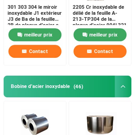
301 303 304 le miroir
2205 Cr inoxydable de
inoxydable J1 extérieur
délié de la feuille A-
J3 de Ba de la feuille
213-TP304 de la
2B de plaque d'acier a
plaque d'acier 904l 321
laminé à froid
316l
meilleur prix
meilleur prix
Contact
Contact
Bobine d'acier inoxydable
(46)