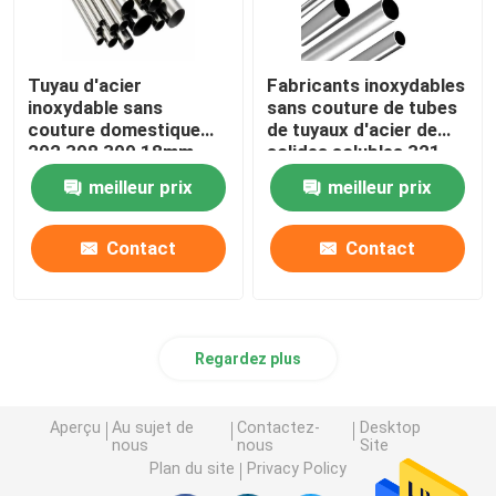
Tuyau d'acier
Fabricants inoxydables
inoxydable sans
sans couture de tubes
couture domestique
de tuyaux d'acier de
202 308 309 18mm
solides solubles 321
22mm 2 tube d'Inox de
16mm 16 échangeur de
meilleur prix
meilleur prix
pouce 304
chaleur de la mesure
304
Contact
Contact
Regardez plus
Aperçu
Au sujet de
Contactez-
Desktop
nous
nous
Site
Plan du site
Privacy Policy