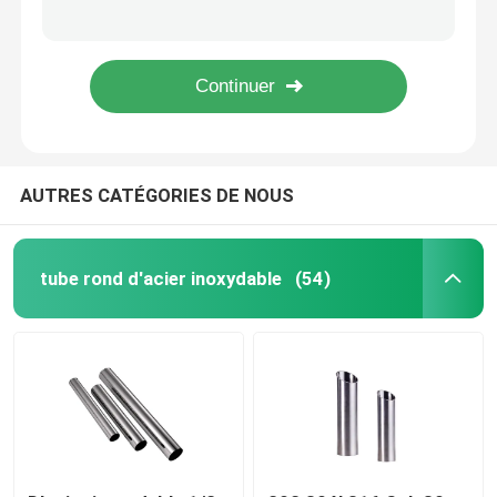
La bobine 1mm 2mm de bande d'acier inoxydable de 1 pouce 3mm 301 304 2B No.1 solides solubles couvrent la bande
petit pain de bande de l'acier inoxydable 301 201 fabricant de bande de la surface solides solubles de BA de 1 pouce ASTM JIS 2B
Bobine d'acier inoxydable
321 la haute bobine de bande d'acier inoxydable du rendement 316l 304 301 a balayé 2B le BA No.4
Le miroir de BA a fini la bande 10mm d'acier inoxydable 304 301 304N
Tube carré de solides solubles
AUTRES CATÉGORIES DE NOUS
Tuyau d'acier inoxydable sans couture
bande d'acier inoxydable
tube rond d'acier inoxydable
(54)
Fil machine en acier
Barre d'acier inoxydable Rod
Bande d'acier allié