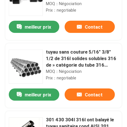
MOQ：Négociation
Prix：negotiable
meilleur prix
Contact
tuyau sans couture 5/16" 3/8"
1/2 de 316l solides solubles 316
de » catégorie du tube 316
d'acier inoxydable 1/4 pouce
MOQ：Négociation
Prix：negotiable
meilleur prix
Contact
301 430 304l 316l ont balayé le
tuyau sanitaire rond AISI 201