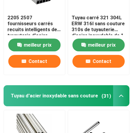
2205 2507
Tuyau carré 321 304L
fournisseurs carrés
ERW 316l sans couture
recuits intelligents de
310s de tuyauterie
tuyauterie d'acier
d'acier inoxydable de 1
inoxydable du tube
pouce 0,4 millimètres
meilleur prix
meilleur prix
310S 201 304 304L
316 316L
Contact
Contact
Tuyau d'acier inoxydable sans couture
(31)