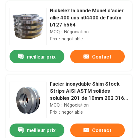
Nickelez la bande Monel d'acier
allié 400 uns n04400 de l'astm
b127 b564
MOQ：Négociation
Prix：negotiable
meilleur prix
Contact
l'acier inoxydable Shim Stock
Strips AISI ASTM solides
Maison
solubles 201 de 10mm 202 316
304 904l solides solubles
MOQ：Négociation
couvrent la bobine
Prix：negotiable
Produits
meilleur prix
Contact
Sati balayent le BA 1219mm de la bobine 316L 2B de l'acier inoxydable 304
Au sujet de nous