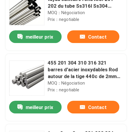
202 du tube Ss316l Ss304
solides solubles d'acier
MOQ：Négociation
inoxydable
Prix：negotiable
meilleur prix
Contact
455 201 304 310 316 321
barres d'acier inoxydables Rod
autour de la tige 440c de 2mm
4mm 6mm 10mm solides
MOQ：Négociation
solubles
Prix：negotiable
meilleur prix
Contact