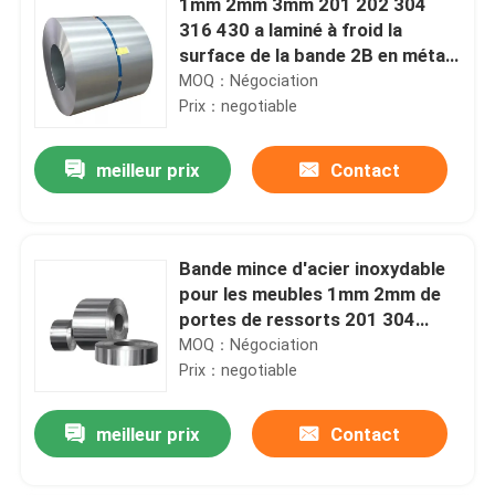
1mm 2mm 3mm 201 202 304
316 430 a laminé à froid la
surface de la bande 2B en métal
de bobine d'acier inoxydable
MOQ：Négociation
Prix：negotiable
meilleur prix
Contact
Bande mince d'acier inoxydable
pour les meubles 1mm 2mm de
portes de ressorts 201 304
304L 316 410 430
MOQ：Négociation
Prix：negotiable
meilleur prix
Contact