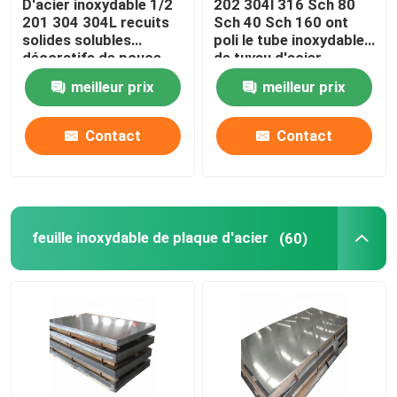
D'acier inoxydable 1/2
202 304l 316 Sch 80
201 304 304L recuits
Sch 40 Sch 160 ont
solides solubles
poli le tube inoxydable
Tubes d'acier allié
décoratifs de pouce
de tuyau d'acier
1/4" 1/8" de la
meilleur prix
meilleur prix
tuyauterie sifflent le
Bobine d'acier allié
rond
Contact
Contact
Bobine en acier galvanisée
Plaque d'acier galvanisée
feuille inoxydable de plaque d'acier
(60)
Tube en acier galvanisé
Bobine en acier de PPGI
Bobine d'acier au carbone