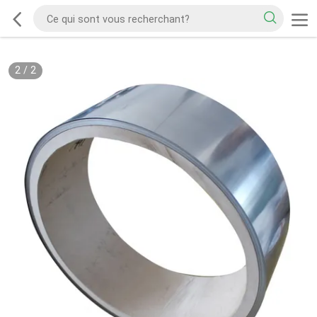
2
/
2