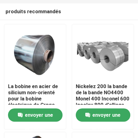
produits recommandés
La bobine en acier de
Nickelez 200 la bande
silicium non-orienté
de la bande NO4400
Accueil
pour la bobine
Monel 400 Inconel 600
électrique de Crngo
Incoloy 800 d'alliage
Crgo de noyau de fer
de nickel de haute
envoyer une
envoyer une
A propos de nous
de moteurs a laminé à
résistance
froid
demande
demande
Contacts