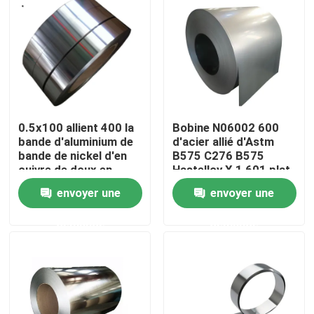
Produits
tube rond d'acier inoxydable
0.5x100 allient 400 la
Bobine N06002 600
feuille inoxydable de plaque d'acier
bande d'aluminium de
d'acier allié d'Astm
bande de nickel d'en
B575 C276 B575
cuivre de doux en
Hastelloy X 1 601 plat
Bobine d'acier inoxydable
métal de nickel de
d'Astm B443 Inconel
envoyer une
envoyer une
Monel 400
625
Tube carré de solides solubles
demande
demande
Tuyau d'acier inoxydable sans couture
bande d'acier inoxydable