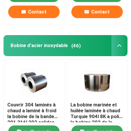
Contact
Contact
Visite d'usine
Contrôle de qualité
Bobine d'acier inoxydable
(46)
Contact USA
Nouvelles
Demandez une citation
Couvrir 304 laminés à
La bobine marinée et
tube rond d'acier inoxydable
chaud a laminé à froid
huilée laminée à chaud
la bobine de la bande
Turquie 904l 8K a poli
201 316l 202 solides
la bobine 202 de la
feuille inoxydable de plaque d'acier
solubles 304 de bobine
bobine 430 solides