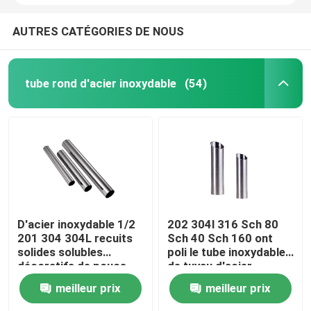
AUTRES CATÉGORIES DE NOUS
tube rond d'acier inoxydable
(54)
D'acier inoxydable 1/2
202 304l 316 Sch 80
201 304 304L recuits
Sch 40 Sch 160 ont
solides solubles
poli le tube inoxydable
décoratifs de pouce
de tuyau d'acier
1/4" 1/8" de la
meilleur prix
meilleur prix
tuyauterie sifflent le
rond