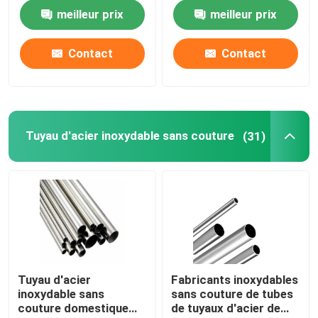
inoxydable du tube
pouce 0,4 millimètres
meilleur prix
meilleur prix
310S 201 304 304L
Tubes d'acier allié
316 316L
Contact
Contact
Bobine d'acier allié
Bobine en acier galvanisée
Tuyau d'acier inoxydable sans couture
(31)
Plaque d'acier galvanisée
Tube en acier galvanisé
Bobine en acier de PPGI
Tuyau d'acier
Fabricants inoxydables
inoxydable sans
sans couture de tubes
Bobine d'acier au carbone
couture domestique
de tuyaux d'acier de