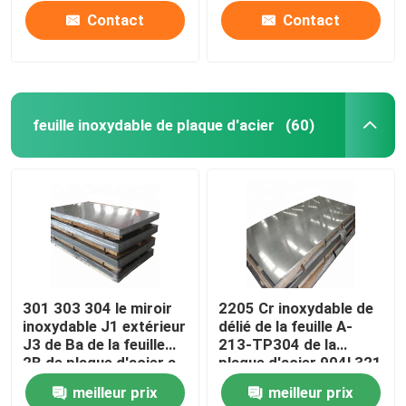
Contact
Contact
feuille inoxydable de plaque d'acier
(60)
Maison
301 303 304 le miroir
2205 Cr inoxydable de
inoxydable J1 extérieur
délié de la feuille A-
Produits
J3 de Ba de la feuille
213-TP304 de la
2B de plaque d'acier a
plaque d'acier 904l 321
laminé à froid
316l
meilleur prix
meilleur prix
Au sujet de nous