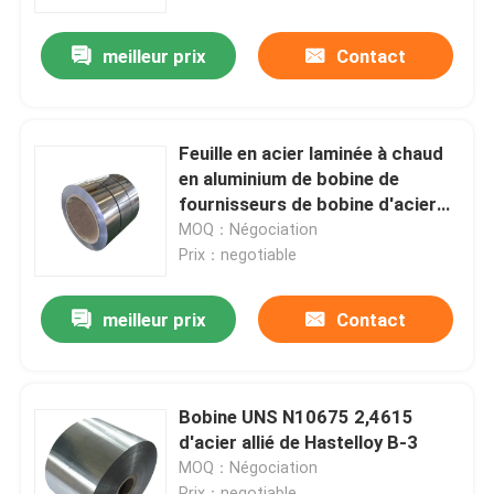
meilleur prix
Contact
Visite d'usine
Contrôle de qualité
Feuille en acier laminée à chaud
en aluminium de bobine de
Contact USA
fournisseurs de bobine d'acier
inoxydable de la finition 2205
MOQ：Négociation
316l 10mm du Ba J3
Prix：negotiable
Nouvelles
meilleur prix
Contact
Demandez une citation
tube rond d'acier inoxydable
Bobine UNS N10675 2,4615
d'acier allié de Hastelloy B-3
MOQ：Négociation
feuille inoxydable de plaque d'acier
Prix：negotiable