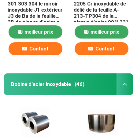
301 303 304 le miroir
2205 Cr inoxydable de
inoxydable J1 extérieur
délié de la feuille A-
J3 de Ba de la feuille
213-TP304 de la
2B de plaque d'acier a
plaque d'acier 904l 321
laminé à froid
316l
meilleur prix
meilleur prix
Contact
Contact
Bobine d'acier inoxydable
(46)