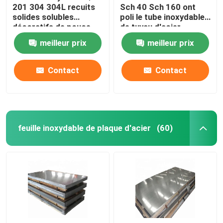
201 304 304L recuits
Sch 40 Sch 160 ont
solides solubles
poli le tube inoxydable
décoratifs de pouce
de tuyau d'acier
1/4" 1/8" de la
meilleur prix
meilleur prix
tuyauterie sifflent le
rond
Contact
Contact
feuille inoxydable de plaque d'acier
(60)