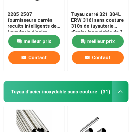
2205 2507
Tuyau carré 321 304L
fournisseurs carrés
ERW 316l sans couture
recuits intelligents de
310s de tuyauterie
tuyauterie d'acier
d'acier inoxydable de 1
inoxydable du tube
pouce 0,4 millimètres
meilleur prix
meilleur prix
310S 201 304 304L
316 316L
Contact
Contact
Tuyau d'acier inoxydable sans couture
(31)