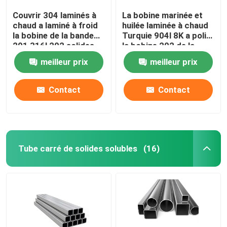
Couvrir 304 laminés à
La bobine marinée et
chaud a laminé à froid
huilée laminée à chaud
la bobine de la bande
Turquie 904l 8K a poli
201 316l 202 solides
la bobine 202 de la
solubles 304 de bobine
bobine 430 solides
meilleur prix
meilleur prix
d'acier inoxydable
solubles d'acier
inoxydable
Contact
Contact
Tube carré de solides solubles
(16)