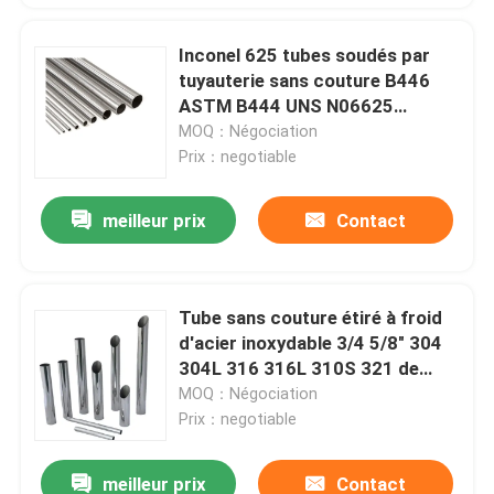
Inconel 625 tubes soudés par
tuyauterie sans couture B446
ASTM B444 UNS N06625
DIN2.4856 d'acier allié
MOQ：Négociation
Prix：negotiable
meilleur prix
Contact
Tube sans couture étiré à froid
d'acier inoxydable 3/4 5/8" 304
304L 316 316L 310S 321 de
pouce 3/8" 5/16"
MOQ：Négociation
Prix：negotiable
meilleur prix
Contact