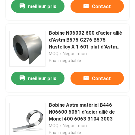
meilleur prix
Contact
Bobine N06002 600 d'acier allié
d'Astm B575 C276 B575
Hastelloy X 1 601 plat d'Astm
B443 Inconel 625
MOQ：Négociation
Prix：negotiable
meilleur prix
Contact
Maison
Bobine Astm matériel B446
N06600 6061 d'acier allié de
Produits
Monel 400 6063 3104 3003
MOQ：Négociation
Au sujet de nous
Prix：negotiable