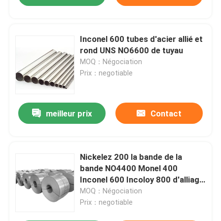
Inconel 600 tubes d'acier allié et
rond UNS NO6600 de tuyau
MOQ：Négociation
Prix：negotiable
meilleur prix
Contact
Nickelez 200 la bande de la
bande NO4400 Monel 400
Inconel 600 Incoloy 800 d'alliage
de nickel de haute résistance
MOQ：Négociation
Prix：negotiable