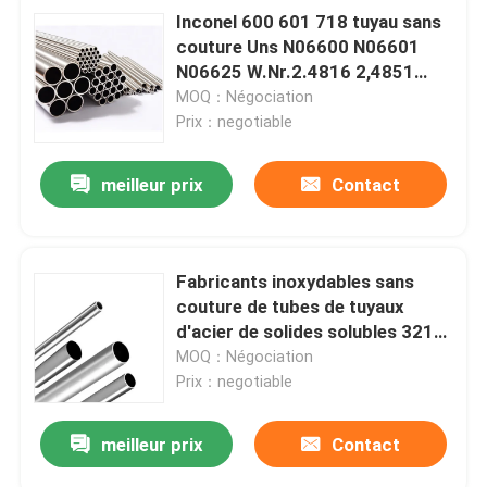
Inconel 600 601 718 tuyau sans
couture Uns N06600 N06601
N06625 W.Nr.2.4816 2,4851
2,4856 de l'inconel 625
MOQ：Négociation
Prix：negotiable
meilleur prix
Contact
Fabricants inoxydables sans
couture de tubes de tuyaux
d'acier de solides solubles 321
16mm 16 échangeur de chaleur
MOQ：Négociation
de la mesure 304
Prix：negotiable
meilleur prix
Contact