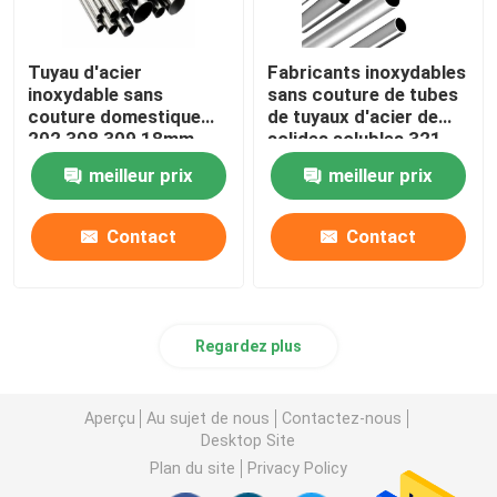
Tuyau d'acier
Fabricants inoxydables
inoxydable sans
sans couture de tubes
couture domestique
de tuyaux d'acier de
202 308 309 18mm
solides solubles 321
22mm 2 tube d'Inox de
16mm 16 échangeur de
meilleur prix
meilleur prix
pouce 304
chaleur de la mesure
304
Contact
Contact
Regardez plus
Aperçu
Au sujet de nous
Contactez-nous
Desktop Site
Plan du site
Privacy Policy