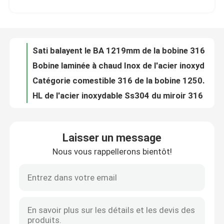
Bobine laminée à chaud Inox de l'acier inoxydable 304 201 150mm 300 séries
Catégorie comestible 316 de la bobine 1250mm d'acier inoxydable de JIS AISI solides solubles 304
Visite d'usine
HL de l'acier inoxydable Ss304 du miroir 316 laminé à froid par 6m de la bobine 304 polonais
Bobine laminée à froid 316L 409 d'acier inoxydable 316 2B BA 800mm
Contrôle de qualité
Bobine 316 d'acier inoxydable d'ASTM AiSi JIS 410 430 Inox 201 1000mm
métal de soudure de bobine de bande d'acier inoxydable de 304N 310S 100mm
Contact USA
Métal 2000mm de bobine de l'acier inoxydable 301L d'Aisi 304 laminés à froid
bobine 6mm d'acier inoxydable de 420 304L Astm 300 séries de soudure
Nouvelles
Bobine laminée à froid de bande des fabricants 301 316L 309 309S solides solubles 304 de bobine de bande d'acier inoxydable
Laisser un message
304l 309s a laminé à froid la bande d'acier inoxydable dans la bobine Aisi que 201 410 421 430 439 solides solubles coupent la bande
Nous vous rappellerons bientôt!
Demandez une citation
Bobine de bande de solides solubles pour la porte 410 de meubles bande de bande de l'acier inoxydable 409 430 201 304
Acier de tôle fendu inoxydable de bande en métal de la bobine solides solubles 310 301 201 430 420 410S 409L 304L 316
La bobine inoxydable solides solubles de la bande 304 couvrent la bobine 310 301 201 430 420 410S 409L 316 304
tube rond d'acier inoxydable
SUS JIS 202 d'AISI 301 430 420 bobine inoxydable de 410S 409L 316 304
Bande en acier laminée à chaud solides solubles soudant la bande Inox de bobine 201 304 304L 316L
feuille inoxydable de plaque d'acier