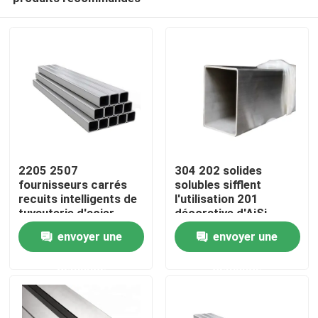
2205 2507
304 202 solides
fournisseurs carrés
solubles sifflent
recuits intelligents de
l'utilisation 201
tuyauterie d'acier
décorative d'AiSi
Accueil
inoxydable du tube
S30815 3mm de place
envoyer une
envoyer une
310S 201 304 304L
laminés à froid
316 316L
demande
demande
A propos de nous
Contacts