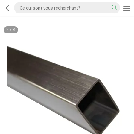
2
/
4