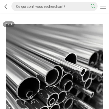
2
/
4