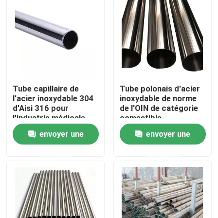
Produits
tube rond d'acier inoxydable
Tube capillaire de
Tube polonais d'acier
feuille inoxydable de plaque d'acier
l'acier inoxydable 304
inoxydable de norme
d'Aisi 316 pour
de l'OIN de catégorie
l'industrie médicale
comestible
Bobine d'acier inoxydable
adaptée aux besoins
envoyer une
envoyer une
du client
Tube carré de solides solubles
demande
demande
Tuyau d'acier inoxydable sans couture
bande d'acier inoxydable