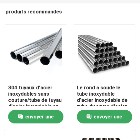
produits recommandés
304 tuyaux d'acier
Le rond a soudé le
inoxydables sans
tube inoxydable
Accueil
couture/tube de tuyau
d'acier inoxydable de
d'acier inoxydable en
tube du tuyau d'acier
acier rond de tube
316
envoyer une
envoyer une
A propos de nous
demande
demande
Contacts