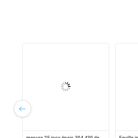
0S
mesure 25 inox épais 304 430 de
Feuille 