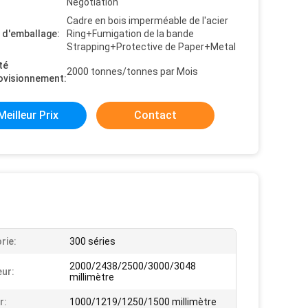
Negotiation
Cadre en bois imperméable de l'acier
s d'emballage:
Ring+Fumigation de la bande
Strapping+Protective de Paper+Metal
té
2000 tonnes/tonnes par Mois
ovisionnement:
Meilleur Prix
Contact
rie:
300 séries
2000/2438/2500/3000/3048
ur:
millimètre
r:
1000/1219/1250/1500 millimètre