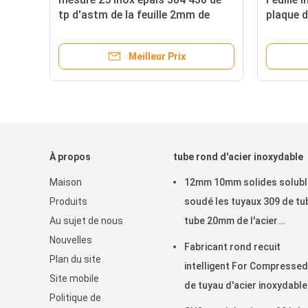
s
tp d'astm de la feuille 2mm de
plaque d
l'acier inoxydable 2b 304 de 2m x
S32205 
de 1m
Meilleur Prix
À propos
tube rond d'acier inoxydable
Maison
12mm 10mm solides solubl
Produits
soudé les tuyaux 309 de tu
Au sujet de nous
tube 20mm de l'acier
Nouvelles
inoxydable 316 201 22MM
Fabricant rond recuit
Plan du site
25mm
intelligent For Compressed
Site mobile
de tuyau d'acier inoxydable
Politique de
316ti 304l 310s 309