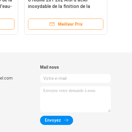
l'eau-
inoxydable de la finition de la
mesure 904l solides solubles 304
e
de la mesure 7 2b 304 304l 316
Meilleur Prix
316l 316Ti
Mail nous
el.com
Envoyez