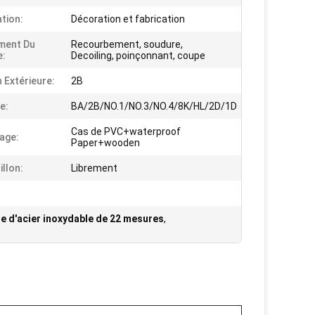
ation:
Décoration et fabrication
ment Du
Recourbement, soudure,
e:
Decoiling, poinçonnant, coupe
n Extérieure:
2B
e:
BA/2B/NO.1/NO.3/NO.4/8K/HL/2D/1D
Cas de PVC+waterproof
age:
Paper+wooden
illon:
Librement
le d'acier inoxydable de 22 mesures
,