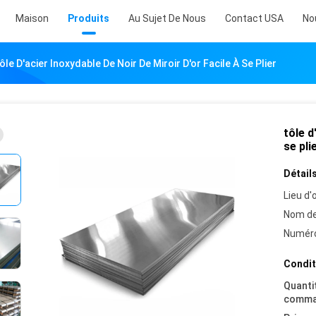
Maison
Produits
Au Sujet De Nous
Contact USA
No
ôle D'acier Inoxydable De Noir De Miroir D'or Facile À Se Plier
tôle d
se pli
Détails
Lieu d'o
Nom de
Numéro
Condit
Quanti
comma