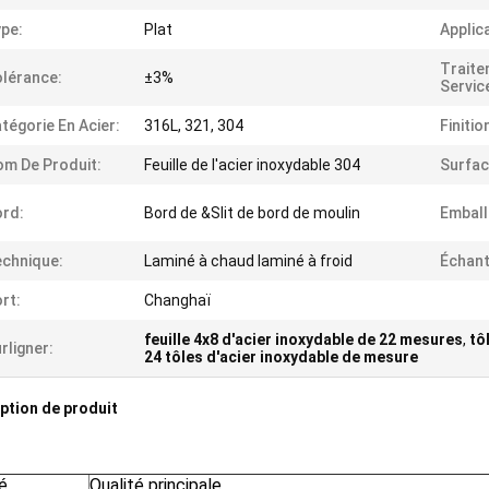
pe:
Plat
Applic
Traite
lérance:
±3%
Servic
tégorie En Acier:
316L, 321, 304
Finitio
m De Produit:
Feuille de l'acier inoxydable 304
Surfac
rd:
Bord de &Slit de bord de moulin
Emball
chnique:
Laminé à chaud laminé à froid
Échant
rt:
Changhaï
feuille 4x8 d'acier inoxydable de 22 mesures
,
tô
rligner:
24 tôles d'acier inoxydable de mesure
ption de produit
é
Qualité principale