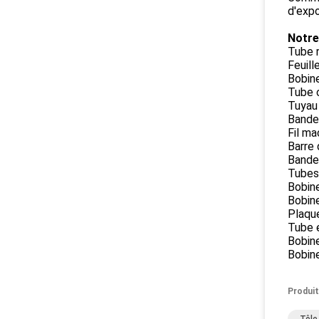
d'expo
Notre
Tube r
Feuill
Bobine
Tube c
Tuyau 
Bande 
Fil ma
Barre 
Bande 
Tubes 
Bobine
Bobine
Plaque
Tube e
Bobin
Bobine
Produit