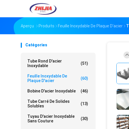
Aperçu
Produits
Feuille Inoxydable De Plaque D'acier
T
Catégories
Tube Rond D'acier
(51)
Inoxydable
Feuille Inoxydable De
(60)
Plaque D'acier
Bobine D'acier Inoxydable
(46)
Tube Carré De Solides
(13)
Solubles
Tuyau D'acier Inoxydable
(30)
Sans Couture