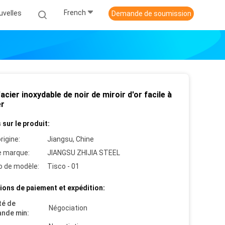
French
uvelles
Demande de soumission
'acier inoxydable de noir de miroir d'or facile à
er
 sur le produit:
rigine:
Jiangsu, Chine
 marque:
JIANGSU ZHIJIA STEEL
 de modèle:
Tisco - 01
ions de paiement et expédition:
té de
Négociation
nde min: