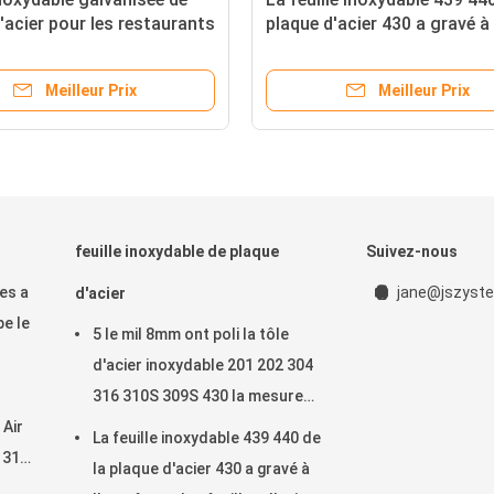
'acier pour les restaurants
plaque d'acier 430 a gravé à 
2205 304
forte des feuilles d'acier
inoxydable pour des murs d
Meilleur Prix
Meilleur Prix
cuisine
feuille inoxydable de plaque
Suivez-nous
es a
jane@jszyste
d'acier
be le
5 le mil 8mm ont poli la tôle
d'acier inoxydable 201 202 304
316 310S 309S 430 la mesure
 Air
2205 9
La feuille inoxydable 439 440 de
 317
la plaque d'acier 430 a gravé à