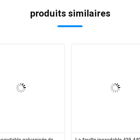
produits similaires
inoxydable galvanisée de
La feuille inoxydable 439 440