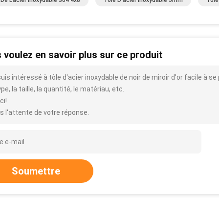
 De L'acier Inoxydable 304 4x8
Tôle D'acier Inoxydable 5mm
Tôle
 voulez en savoir plus sur ce produit
uis intéressé à tôle d'acier inoxydable de noir de miroir d'or facile à s
ype, la taille, la quantité, le matériau, etc.
ci!
s l'attente de votre réponse.
Soumettre