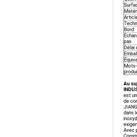
Surfa
Matér
Articl
Techn
Bord
Échant
pas
Délai 
Embal
Équiv
Mots-
produi
Au su
INDUS
est un
de co
JIANGS
dans l
inoxyd
exige
Avec p
Comme 