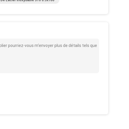
 De L'acier Inoxydable 316 0.5x100
e plier pourriez-vous m'envoyer plus de détails tels que