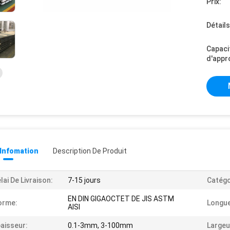
Prix:
Détail
Capaci
d'appr
 Infomation
Description De Produit
lai De Livraison:
7-15 jours
Catégo
EN DIN GIGAOCTET DE JIS ASTM
orme:
Longue
AISI
aisseur:
0.1-3mm, 3-100mm
Largeu