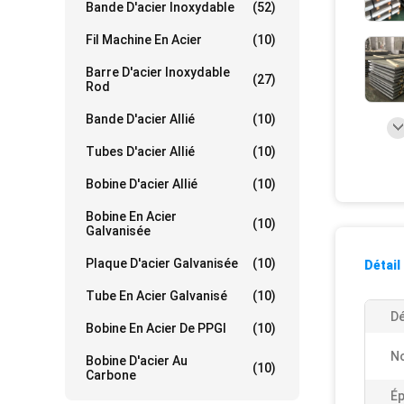
Bande D'acier Inoxydable
(52)
Fil Machine En Acier
(10)
Barre D'acier Inoxydable
(27)
Rod
Bande D'acier Allié
(10)
Tubes D'acier Allié
(10)
Bobine D'acier Allié
(10)
Bobine En Acier
(10)
Galvanisée
Plaque D'acier Galvanisée
(10)
Détail
Tube En Acier Galvanisé
(10)
Dé
Bobine En Acier De PPGI
(10)
N
Bobine D'acier Au
(10)
Carbone
Ép