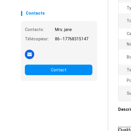
Ty
Contacts
To
Contacts:
Mrs. jane
Ca
Télécopieur:
86--17768315147
No
Bo
Contact
Te
Po
Su
Descri
Qualit