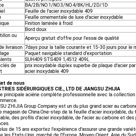
ce
BA/2B/NO.1/NO.3/NO.4/8K/HL/2D/1D
iel
Feuille de l'acier inoxydable 409
e
Feuille ornementale de luxe d'acier inoxydable
ique
Finition laminée à froid
Bord doux
illon ou
Aperçu gratuit d'offre pour l'essai de qualité
de livraison
7days pour la taille courante et 15-30 jours pour le
lage
Paquet navigable standard d'exportation
alents
SUH409 STS409 1,4512 409L
clés de
prix inoxydable duplex superbe de plaque d'acier par 
t
acier inoxydable 409
jet de nous
TRIES SIDÉRURGIQUES CIE., LTD DE JIANGSU ZHIJIA
e principale aciérie complète professionnelle avec la collection 
mmerce.
U ZHIJIA Group Company est un du plus grand acier au carbone 
e magasin de China.One-step de la feuille d'acier inoxydable, du t
able, des profils d'acier inoxydable, de l'acier au carbone et de
nces.
lus de 15 ans exportez l'expérience d'assurer une grande variété
les Etats-Unis, marché de l'Europe, Moyen-Orient, Asie du Sud