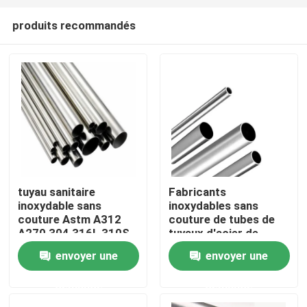
produits recommandés
tuyau sanitaire
Fabricants
inoxydable sans
inoxydables sans
Accueil
couture Astm A312
couture de tubes de
A270 304 316L 310S
tuyaux d'acier de
d'acier inoxydable de
solides solubles 321
envoyer une
envoyer une
A propos de nous
tuyau d'acier de 25mm
16mm 16 échangeur
de chaleur de la
demande
demande
mesure 304
Contacts