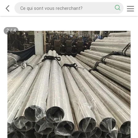
2
/
4