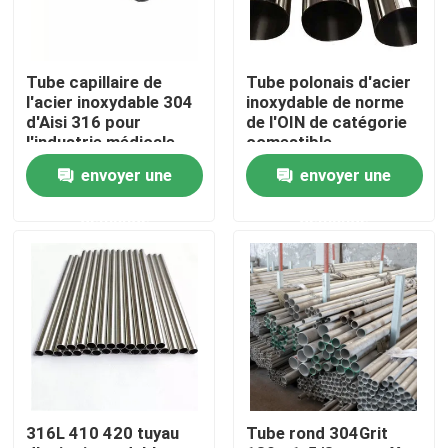
Produits
Tube capillaire de
Tube polonais d'acier
l'acier inoxydable 304
inoxydable de norme
tube rond d'acier inoxydable
d'Aisi 316 pour
de l'OIN de catégorie
l'industrie médicale
comestible
adaptée aux besoins
envoyer une
envoyer une
du client
feuille inoxydable de plaque d'acier
demande
demande
Bobine d'acier inoxydable
Tube carré de solides solubles
Tuyau d'acier inoxydable sans couture
316L 410 420 tuyau
Tube rond 304Grit
bande d'acier inoxydable