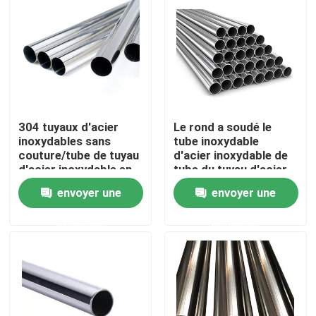
304 tuyaux d'acier
Le rond a soudé le
inoxydables sans
tube inoxydable
couture/tube de tuyau
d'acier inoxydable de
d'acier inoxydable en
tube du tuyau d'acier
acier rond de tube
316
envoyer une
envoyer une
Accueil
demande
demande
A propos de nous
Contacts