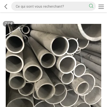
2
/
4