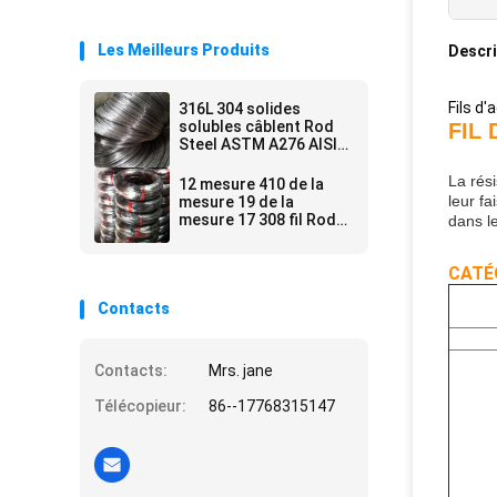
Les Meilleurs Produits
Descri
Fils d'
316L 304 solides
solubles câblent Rod
FIL
Steel ASTM A276 AISI
HRAP 5mm-16mm
La rés
12 mesure 410 de la
leur f
mesure 19 de la
mesure 17 308 fil Rod
dans le
Coil de l'acier
inoxydable 304l 302
CATÉG
Contacts
Contacts:
Mrs. jane
Télécopieur:
86--17768315147