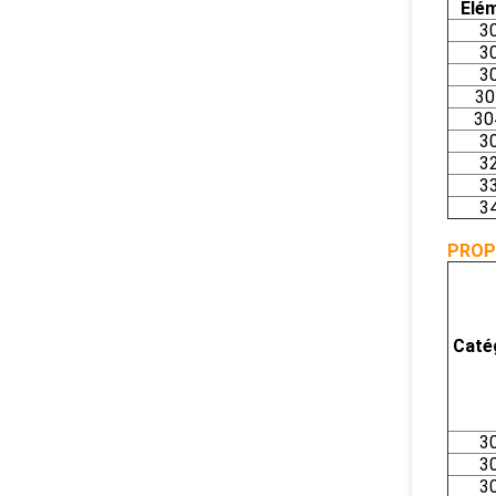
Élé
3
3
3
30
30
3
3
3
3
PROP
Caté
3
3
3