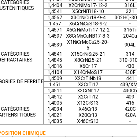
CATÉGORIES
1,4404
X2CrNiMo17-12-2
316L
USTÉNITIQUES
1,4541
X5CrNiTi18-10
321
1,4567
X3CrNiCu18-9-4
302HQ-30
1,457
X6CrNiCuS18-9-2
-
1,4571
X6CrNiMoTi17-12-2
316Ti
1,4597
X8CrMnCuNB17-8-3
204Cu
X1NiCrMoCu25-20-
1,4539
904L
5
CATÉGORIES
1,4841
X15CrNiSi25-21
314
RÉFRACTAIRES
1,4845
X8CrNi25-21
310-31
1,4016
X6Cr 17
430
1,4104
X14CrMoS17
430F
1,4509
X2CrTiNb18
441
GORIES DE FERRITE
1,451
X3CrTi17
439/X
1,4511
X3CrNb17
430Cb
1,4512
X2CrTi12
409
1,4005
X12CrS13
416
CATÉGORIES
1,4034
X46Cr13
420C
ARTENSITIQUES
1,4021
X20Cr13
420A
1,4035
X46CrS13
-
OSITION CHIMIQUE