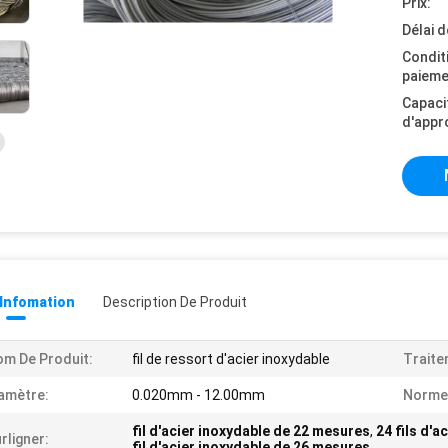
Prix:
Délai d
Condit
paieme
Capaci
d'appr
 Infomation
Description De Produit
m De Produit:
fil de ressort d'acier inoxydable
Traite
amètre:
0.020mm - 12.00mm
Norme
fil d'acier inoxydable de 22 mesures
,
24 fils d'
rligner:
fil d'acier inoxydable de 26 mesures