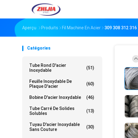
Aperçu
Produits
Fil Machine En Acier
309 308 312 316 
Catégories
Tube Rond D'acier
(51)
Inoxydable
Feuille Inoxydable De
(60)
Plaque D'acier
Bobine D'acier Inoxydable
(46)
Tube Carré De Solides
(13)
Solubles
Tuyau D'acier Inoxydable
(30)
Sans Couture