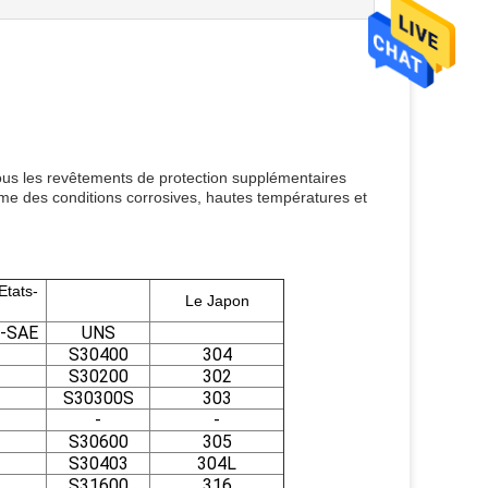
tous les revêtements de protection supplémentaires
mme des conditions corrosives, hautes températures et
Etats-
Le Japon
-SAE
UNS
S30400
304
S30200
302
S30300S
303
-
-
S30600
305
S30403
304L
S31600
316