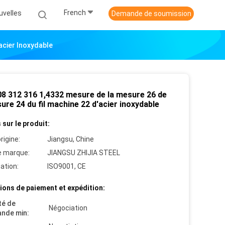
French
uvelles
Demande de soumission
acier Inoxydable
08 312 316 1,4332 mesure de la mesure 26 de
ure 24 du fil machine 22 d'acier inoxydable
 sur le produit:
rigine:
Jiangsu, Chine
 marque:
JIANGSU ZHIJIA STEEL
cation:
ISO9001, CE
ions de paiement et expédition:
té de
Négociation
nde min: