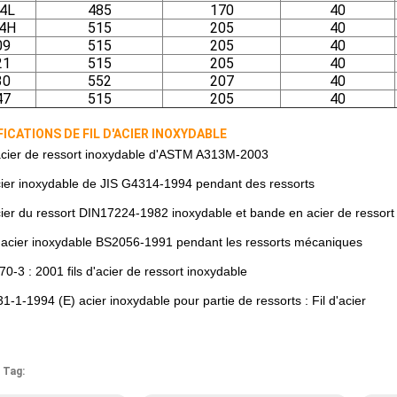
4L
485
170
40
4H
515
205
40
09
515
205
40
21
515
205
40
30
552
207
40
47
515
205
40
FICATIONS DE FIL D'ACIER INOXYDABLE
'acier de ressort inoxydable d'ASTM A313M-2003
acier inoxydable de JIS G4314-1994 pendant des ressorts
acier du ressort DIN17224-1982 inoxydable et bande en acier de ressort
 l'acier inoxydable BS2056-1991 pendant les ressorts mécaniques
0-3 : 2001 fils d'acier de ressort inoxydable
-1-1994 (E) acier inoxydable pour partie de ressorts : Fil d'acier
 Tag: