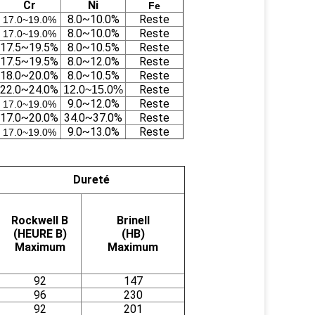
Cr
Ni
Fe
8.0~10.0%
Reste
17.0~19.0%
8.0~10.0%
Reste
17.0~19.0%
17.5~19.5%
8.0~10.5%
Reste
17.5~19.5%
8.0~12.0%
Reste
18.0~20.0%
8.0~10.5%
Reste
22.0~24.0%
Reste
12.0~15.0%
9.0~12.0%
Reste
17.0~19.0%
17.0~20.0%
34.0~37.0%
Reste
9.0~13.0%
Reste
17.0~19.0%
Dureté
Rockwell B
Brinell
(HEURE B)
(HB)
Maximum
Maximum
92
147
96
230
92
201