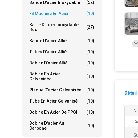
Bande D'acier Inoxydable
(52)
Fil Machine En Acier
(10)
Barre D'acier Inoxydable
(27)
Rod
Bande D'acier Allié
(10)
Tubes D'acier Allié
(10)
Bobine D'acier Allié
(10)
Bobine En Acier
(10)
Galvanisée
Plaque D'acier Galvanisée
(10)
Détail
Tube En Acier Galvanisé
(10)
No
Bobine En Acier De PPGI
(10)
Di
Bobine D'acier Au
(10)
Carbone
Su