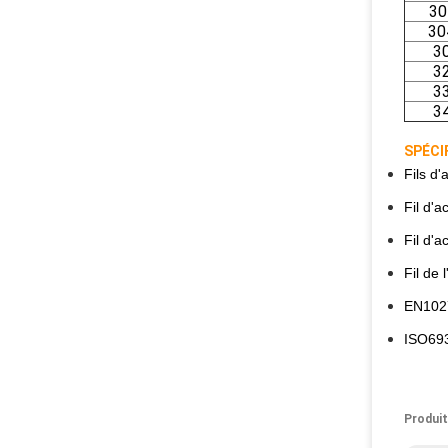
30
30
3
3
3
3
SPÉCI
Fils d
Fil d'
Fil d'
Fil de
EN1027
ISO6931
Produit