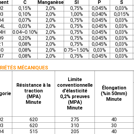
ment
C
Manganèse
SI
P
S
02
0,15%
2,0%
0,75%
0,045%
0,03%
03
0,10%
2,0%
1,00%
0,040%
0,015%
04
0,07%
2,0%
0,75%
0,045%
0,03%
4L
0,03%
2,0%
0,75%
0,045%
0,03%
4H
0.04~0.10%
2,0%
0,75%
0,045%
0,03%
09
0,20%
2,0%
0,75%
0,045%
0,03%
21
0,08%
2,0%
0,75%
0,045%
0,03%
30
0,08%
2,0%
0.75~1.50%
0,03%
0,03%
47
0,08%
2,0%
0,75%
0,045%
0,03%
RIÉTÉS MÉCANIQUES
Limite
Résistance à la
conventionnelle
Élongation
traction
d'élasticité
gorie
(%in 50mm)
(MPA)
0,2% preuves
Minute
Minute
(MPA)
Minute
02
620
275
40
03
620
310
30
04
515
205
40