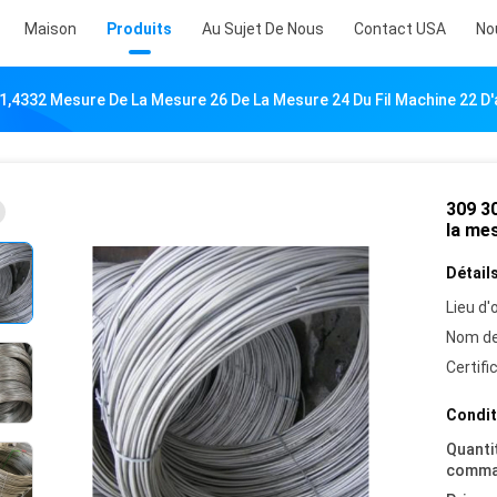
Maison
Produits
Au Sujet De Nous
Contact USA
No
1,4332 Mesure De La Mesure 26 De La Mesure 24 Du Fil Machine 22 D'
309 3
la mes
Détails
Lieu d'o
Nom de
Certifi
Condit
Quanti
comma