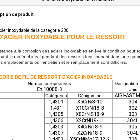
ption de produit
acier inoxydable de la catégorie 330
 D'ACIER INOXYDABLE POUR LE RESSORT
istance à la corrosion des aciers inoxydables enlève la condition pour 
aisant le matériel idéal pendant des ressorts fonctionnant dans une ga
s emplacements où l'entretien et le remplacement sont difficiles.
ORIE DE FIL DE RESSORT D'ACIER INOXYDABLE
Normes européennes
Désignation 
En 10088-3
Unis
AISI-ASTM
Catégories
Désignation
1,4301
X5CrNi8-10
304
1,431
X10CrNi18-8
302
1,4305
X8CrNiS18-9
303
1,4306
X2CrNi19-11
304L
1,4303
X4CrNi18-9
305
1,4307
X2CrNi18-9
304L
1,4401
X5CrNiMo17-12-2
316