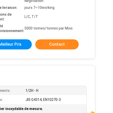
Negotiation
e livraison:
jours 7~10working
ions de
L/C, T/T
nt:
té
5000 tonnes/tonnes par Mois
ovisionnement:
Meilleur Prix
Contact
ments:
1/2H - H
s:
JIS G4314, EN10270-3
acier inoxydable de mesure
,