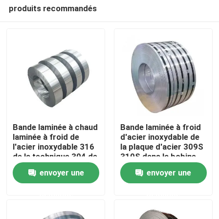
produits recommandés
Bande laminée à chaud
Bande laminée à froid
laminée à froid de
d'acier inoxydable de
l'acier inoxydable 316
la plaque d'acier 309S
Accueil
de la technique 304 de
310S dans la bobine
la bande 2b en acier
envoyer une
envoyer une
principale
A propos de nous
demande
demande
Contacts