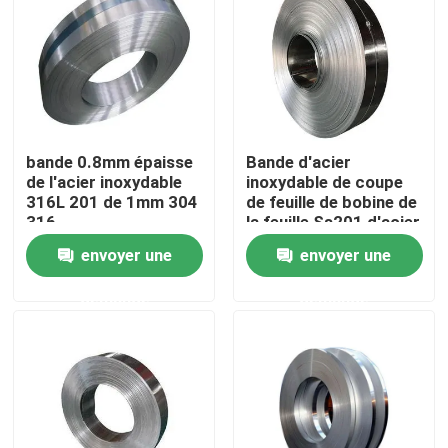
Produits
tube rond d'acier inoxydable
bande 0.8mm épaisse
Bande d'acier
de l'acier inoxydable
inoxydable de coupe
feuille inoxydable de plaque d'acier
316L 201 de 1mm 304
de feuille de bobine de
316
la feuille Ss201 d'acier
inoxydable
Bobine d'acier inoxydable
envoyer une
envoyer une
demande
demande
Tube carré de solides solubles
Tuyau d'acier inoxydable sans couture
bande d'acier inoxydable