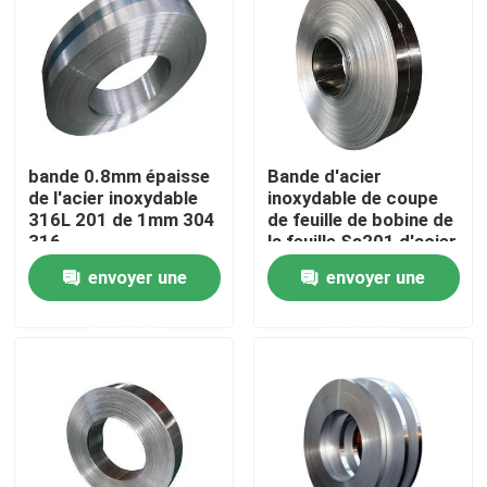
Produits
tube rond d'acier inoxydable
bande 0.8mm épaisse
Bande d'acier
de l'acier inoxydable
inoxydable de coupe
feuille inoxydable de plaque d'acier
316L 201 de 1mm 304
de feuille de bobine de
316
la feuille Ss201 d'acier
inoxydable
Bobine d'acier inoxydable
envoyer une
envoyer une
demande
demande
Tube carré de solides solubles
Tuyau d'acier inoxydable sans couture
bande d'acier inoxydable