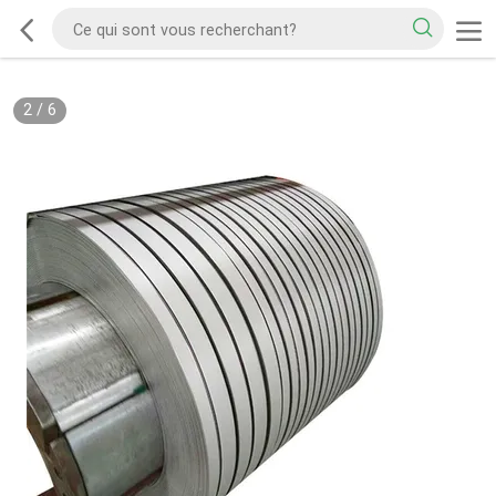
2
/
6