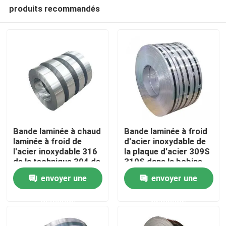
produits recommandés
Bande laminée à chaud
Bande laminée à froid
laminée à froid de
d'acier inoxydable de
l'acier inoxydable 316
la plaque d'acier 309S
Accueil
de la technique 304 de
310S dans la bobine
la bande 2b en acier
envoyer une
envoyer une
principale
A propos de nous
demande
demande
Contacts