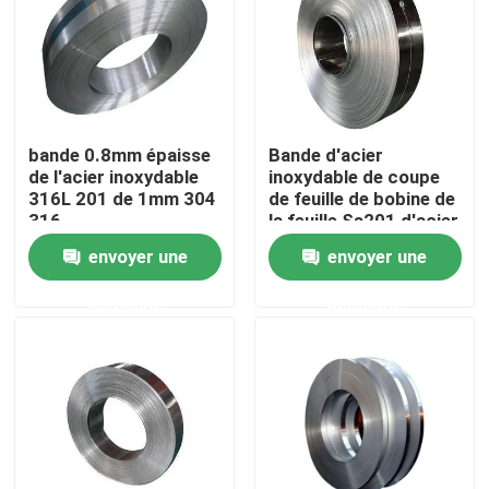
Produits
tube rond d'acier inoxydable
bande 0.8mm épaisse
Bande d'acier
de l'acier inoxydable
inoxydable de coupe
316L 201 de 1mm 304
de feuille de bobine de
feuille inoxydable de plaque d'acier
316
la feuille Ss201 d'acier
inoxydable
envoyer une
envoyer une
Bobine d'acier inoxydable
demande
demande
Tube carré de solides solubles
Tuyau d'acier inoxydable sans couture
bande d'acier inoxydable