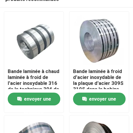
Bande laminée à chaud
Bande laminée à froid
laminée à froid de
d'acier inoxydable de
l'acier inoxydable 316
la plaque d'acier 309S
de la technique 304 de
310S dans la bobine
Accueil
la bande 2b en acier
envoyer une
envoyer une
principale
demande
demande
A propos de nous
Contacts