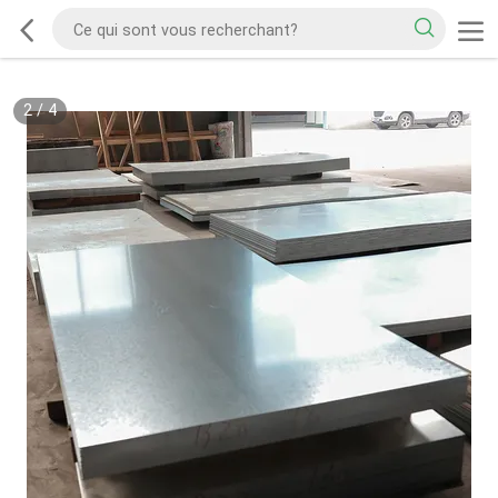
2
/
4