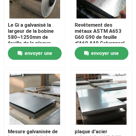
Produits
Le Gi a galvanisé la
Revêtement des
largeur de la bobine
métaux ASTM A653
tube rond d'acier inoxydable
580~1250mm de
G60 G90 de feuille
feuille de la plaque
d'A60 A40 Galvanneal
d'acier 1mm 1.5mm
envoyer une
envoyer une
feuille inoxydable de plaque d'acier
demande
demande
Bobine d'acier inoxydable
Tube carré de solides solubles
Tuyau d'acier inoxydable sans couture
Mesure galvanisée de
plaque d'acier
bande d'acier inoxydable