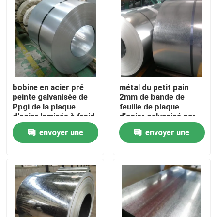
bobine en acier pré
métal du petit pain
peinte galvanisée de
2mm de bande de
Ppgi de la plaque
feuille de plaque
d'acier laminée à froid
d'acier galvanisé par
par 5mm 1/4 de 4mm
25mm de 20mm
envoyer une
envoyer une
Accueil
demande
demande
A propos de nous
Contacts