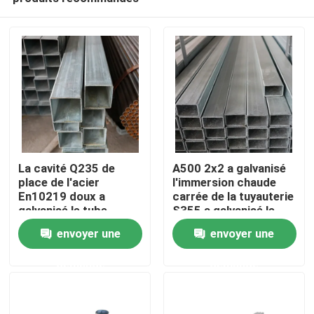
La cavité Q235 de
A500 2x2 a galvanisé
place de l'acier
l'immersion chaude
En10219 doux a
carrée de la tuyauterie
galvanisé le tube
S355 a galvanisé le
Accueil
rectangulaire en acier
tube en acier de place
envoyer une
envoyer une
demande
demande
A propos de nous
Contacts