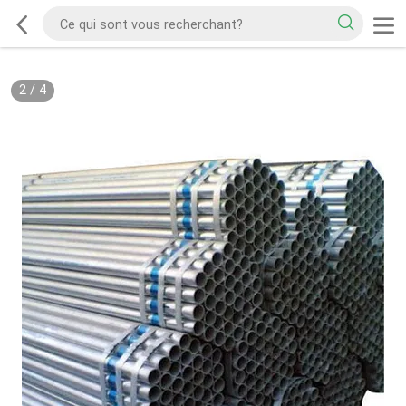
2
/
4