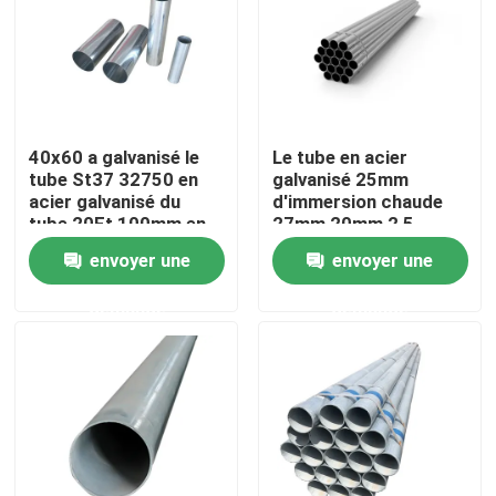
Produits
tube rond d'acier inoxydable
40x60 a galvanisé le
Le tube en acier
tube St37 32750 en
galvanisé 25mm
acier galvanisé du
d'immersion chaude
feuille inoxydable de plaque d'acier
tube 20Ft 100mm en
27mm 20mm 2,5
acier
pouces AiSi a
envoyer une
envoyer une
galvanisé le tube en
Bobine d'acier inoxydable
acier 350mm de rond
demande
demande
Tube carré de solides solubles
Tuyau d'acier inoxydable sans couture
bande d'acier inoxydable