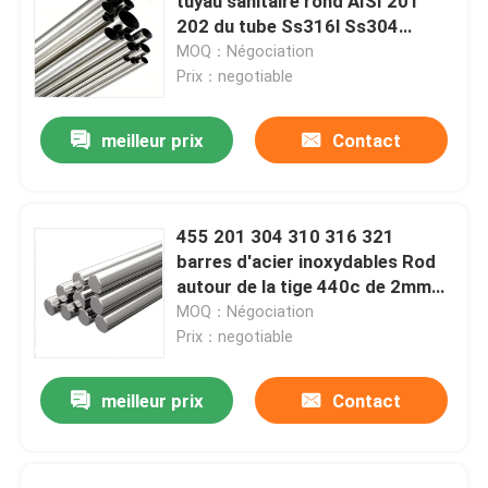
tuyau sanitaire rond AISI 201
202 du tube Ss316l Ss304
solides solubles d'acier
MOQ：Négociation
inoxydable
Prix：negotiable
meilleur prix
Contact
455 201 304 310 316 321
barres d'acier inoxydables Rod
autour de la tige 440c de 2mm
4mm 6mm 10mm solides
MOQ：Négociation
solubles
Prix：negotiable
meilleur prix
Contact