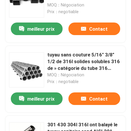
MOQ：Négociation
Prix：negotiable
meilleur prix
Contact
tuyau sans couture 5/16" 3/8"
1/2 de 316l solides solubles 316
de » catégorie du tube 316
d'acier inoxydable 1/4 pouce
MOQ：Négociation
Prix：negotiable
meilleur prix
Contact
301 430 304l 316l ont balayé le