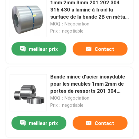
1mm 2mm 3mm 201 202 304
316 430 a laminé à froid la
surface de la bande 2B en métal
de bobine d'acier inoxydable
MOQ：Négociation
Prix：negotiable
meilleur prix
Contact
Bande mince d'acier inoxydable
pour les meubles 1mm 2mm de
portes de ressorts 201 304
304L 316 410 430
MOQ：Négociation
Prix：negotiable
meilleur prix
Contact