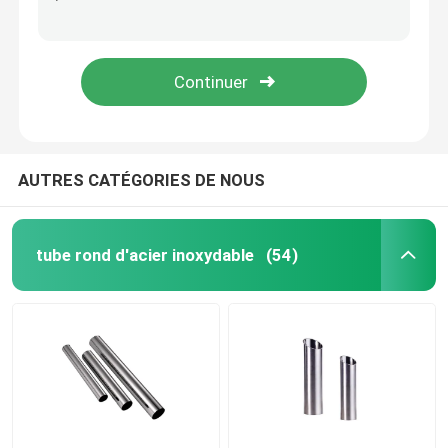
La bobine 1mm 2mm de bande d'acier inoxydable de 1 pouce 3mm 301 304 2B No.1 solides solubles couvrent la bande
petit pain de bande de l'acier inoxydable 301 201 fabricant de bande de la surface solides solubles de BA de 1 pouce ASTM JIS 2B
Bobine d'acier inoxydable
321 la haute bobine de bande d'acier inoxydable du rendement 316l 304 301 a balayé 2B le BA No.4
Le miroir de BA a fini la bande 10mm d'acier inoxydable 304 301 304N
Tube carré de solides solubles
Tuyau d'acier inoxydable sans couture
AUTRES CATÉGORIES DE NOUS
bande d'acier inoxydable
tube rond d'acier inoxydable
(54)
Fil machine en acier
Barre d'acier inoxydable Rod
Bande d'acier allié