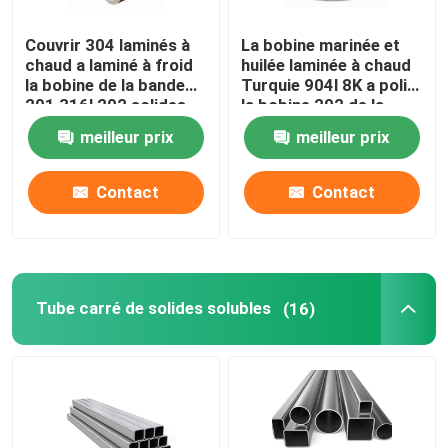
Couvrir 304 laminés à
La bobine marinée et
chaud a laminé à froid
huilée laminée à chaud
la bobine de la bande
Turquie 904l 8K a poli
201 316l 202 solides
la bobine 202 de la
solubles 304 de bobine
bobine 430 solides
meilleur prix
meilleur prix
d'acier inoxydable
solubles d'acier
inoxydable
Contact
Contact
Tube carré de solides solubles
(16)