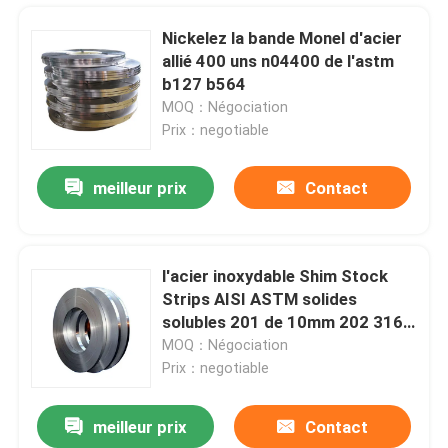
Nickelez la bande Monel d'acier
allié 400 uns n04400 de l'astm
b127 b564
MOQ：Négociation
Prix：negotiable
meilleur prix
Contact
l'acier inoxydable Shim Stock
Strips AISI ASTM solides
Maison
solubles 201 de 10mm 202 316
304 904l solides solubles
MOQ：Négociation
couvrent la bobine
Prix：negotiable
Produits
meilleur prix
Contact
Sati balayent le BA 1219mm de la bobine 316L 2B de l'acier inoxydable 304
Au sujet de nous