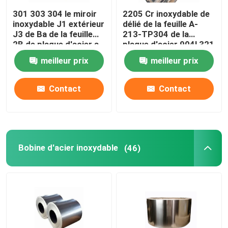
301 303 304 le miroir
2205 Cr inoxydable de
inoxydable J1 extérieur
délié de la feuille A-
J3 de Ba de la feuille
213-TP304 de la
2B de plaque d'acier a
plaque d'acier 904l 321
laminé à froid
316l
meilleur prix
meilleur prix
Contact
Contact
Bobine d'acier inoxydable
(46)