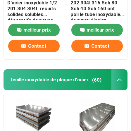
D'acier inoxydable 1/2
202 304l 316 Sch 80
201 304 304L recuits
Sch 40 Sch 160 ont
Tubes d'acier allié
solides solubles
poli le tube inoxydable
décoratifs de pouce
de tuyau d'acier
1/4" 1/8" de la
meilleur prix
meilleur prix
tuyauterie sifflent le
Bobine d'acier allié
rond
Contact
Contact
Bobine en acier galvanisée
Plaque d'acier galvanisée
feuille inoxydable de plaque d'acier
(60)
Tube en acier galvanisé
Bobine en acier de PPGI
Bobine d'acier au carbone