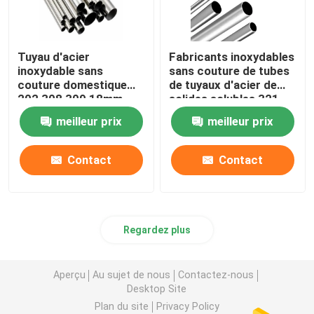
Tuyau d'acier
Fabricants inoxydables
inoxydable sans
sans couture de tubes
couture domestique
de tuyaux d'acier de
202 308 309 18mm
solides solubles 321
22mm 2 tube d'Inox de
16mm 16 échangeur de
meilleur prix
meilleur prix
pouce 304
chaleur de la mesure
304
Contact
Contact
Regardez plus
Aperçu
Au sujet de nous
Contactez-nous
Desktop Site
Plan du site
Privacy Policy