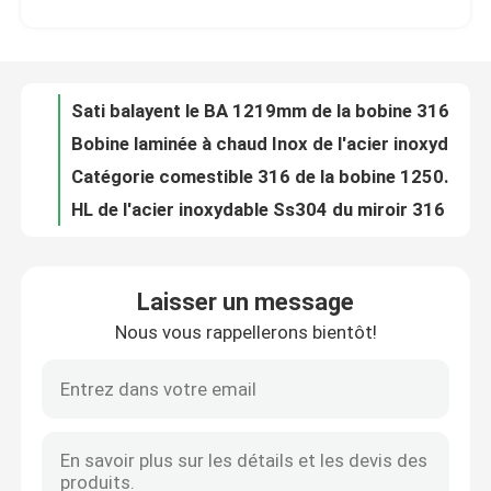
Bobine laminée à chaud Inox de l'acier inoxydable 304 201 150mm 300 séries
Catégorie comestible 316 de la bobine 1250mm d'acier inoxydable de JIS AISI solides solubles 304
Visite d'usine
HL de l'acier inoxydable Ss304 du miroir 316 laminé à froid par 6m de la bobine 304 polonais
Bobine laminée à froid 316L 409 d'acier inoxydable 316 2B BA 800mm
Contrôle de qualité
Bobine 316 d'acier inoxydable d'ASTM AiSi JIS 410 430 Inox 201 1000mm
métal de soudure de bobine de bande d'acier inoxydable de 304N 310S 100mm
Contact USA
Métal 2000mm de bobine de l'acier inoxydable 301L d'Aisi 304 laminés à froid
bobine 6mm d'acier inoxydable de 420 304L Astm 300 séries de soudure
Nouvelles
Bobine laminée à froid de bande des fabricants 301 316L 309 309S solides solubles 304 de bobine de bande d'acier inoxydable
Laisser un message
304l 309s a laminé à froid la bande d'acier inoxydable dans la bobine Aisi que 201 410 421 430 439 solides solubles coupent la bande
Nous vous rappellerons bientôt!
Demandez une citation
Bobine de bande de solides solubles pour la porte 410 de meubles bande de bande de l'acier inoxydable 409 430 201 304
Acier de tôle fendu inoxydable de bande en métal de la bobine solides solubles 310 301 201 430 420 410S 409L 304L 316
La bobine inoxydable solides solubles de la bande 304 couvrent la bobine 310 301 201 430 420 410S 409L 316 304
tube rond d'acier inoxydable
SUS JIS 202 d'AISI 301 430 420 bobine inoxydable de 410S 409L 316 304
Bande en acier laminée à chaud solides solubles soudant la bande Inox de bobine 201 304 304L 316L
feuille inoxydable de plaque d'acier