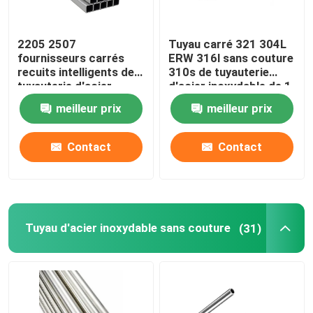
2205 2507
Tuyau carré 321 304L
fournisseurs carrés
ERW 316l sans couture
recuits intelligents de
310s de tuyauterie
tuyauterie d'acier
d'acier inoxydable de 1
inoxydable du tube
pouce 0,4 millimètres
meilleur prix
meilleur prix
310S 201 304 304L
316 316L
Contact
Contact
Tuyau d'acier inoxydable sans couture
(31)