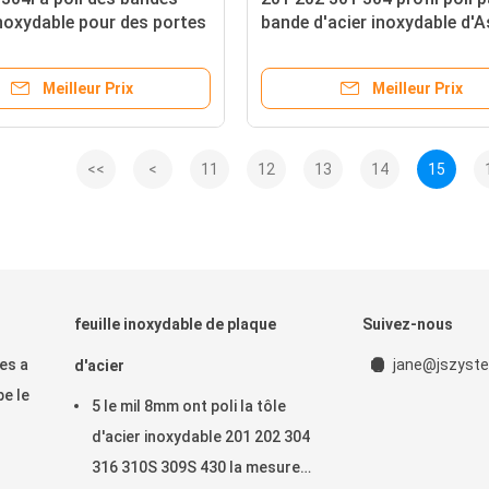
inoxydable pour des portes
bande d'acier inoxydable d'
0.2mm 0.3mm 1mm 2mm
du décor de 304l 309s 316 3
Meilleur Prix
Meilleur Prix
<<
<
11
12
13
14
15
feuille inoxydable de plaque
Suivez-nous
es a
jane@jszyste
d'acier
be le
5 le mil 8mm ont poli la tôle
d'acier inoxydable 201 202 304
316 310S 309S 430 la mesure