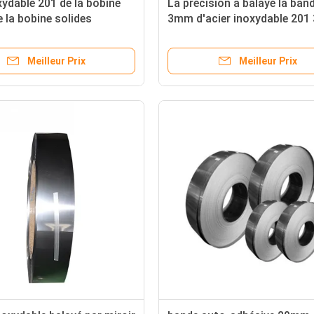
ydable 201 de la bobine
La précision a balayé la ban
la bobine solides
3mm d'acier inoxydable 201
 202 de bande 304 316
316 316L 309S 410 420 lami
0 430
chaud
Meilleur Prix
Meilleur Prix