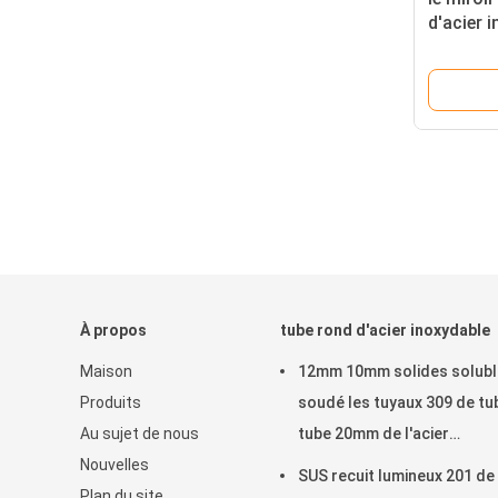
d'acier 
0.1mm 
3mm
À propos
tube rond d'acier inoxydable
Maison
12mm 10mm solides solubl
Produits
soudé les tuyaux 309 de tu
Au sujet de nous
tube 20mm de l'acier
Nouvelles
inoxydable 316 201 22MM
SUS recuit lumineux 201 de
Plan du site
25mm