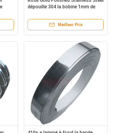
er
Rose Gold Polished Stainless Steel
ne
dépouille 304 la bobine 1mm de
aminée
solides solubles 316
Meilleur Prix
ar
410s a laminé à froid la bande