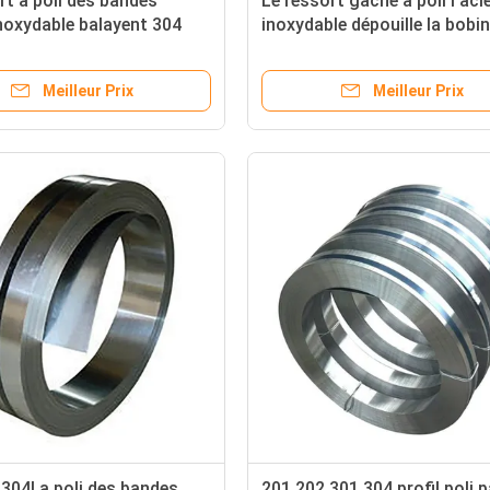
rt a poli des bandes
Le ressort gâché a poli l'aci
inoxydable balayent 304
inoxydable dépouille la bobi
202 avec de grandes
mince de solides solubles l
à froid par 50mm 304
Meilleur Prix
Meilleur Prix
r 304l a poli des bandes
201 202 301 304 profil poli p