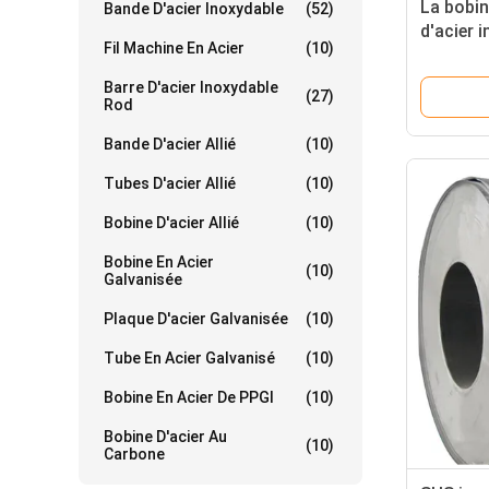
La bobi
Bande D'acier Inoxydable
(52)
d'acier 
Fil Machine En Acier
(10)
301 304 
couvrent
Barre D'acier Inoxydable
(27)
Rod
Bande D'acier Allié
(10)
Tubes D'acier Allié
(10)
Bobine D'acier Allié
(10)
Bobine En Acier
(10)
Galvanisée
Plaque D'acier Galvanisée
(10)
Tube En Acier Galvanisé
(10)
Bobine En Acier De PPGI
(10)
Bobine D'acier Au
(10)
Carbone