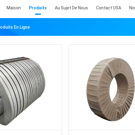
Maison
Produits
Au Sujet De Nous
Contact USA
No
oduits En Ligne