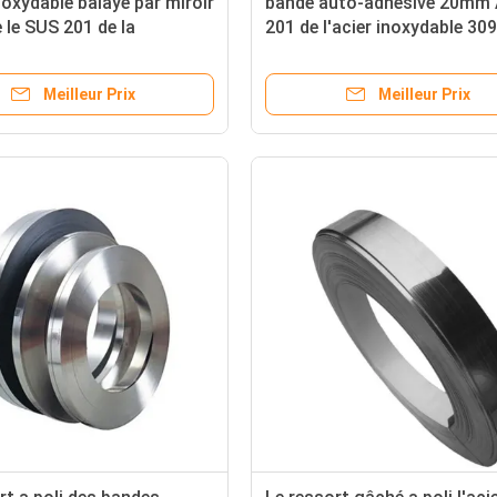
inoxydable balayé par miroir
bande auto-adhésive 20m
e le SUS 201 de la
201 de l'acier inoxydable 30
on ASTM de 2mm 304 304L
316 316L 410 430
 430
Meilleur Prix
Meilleur Prix