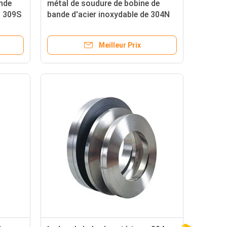
ande
métal de soudure de bobine de
9 309S
bande d'acier inoxydable de 304N
ne de
310S 100mm
Meilleur Prix