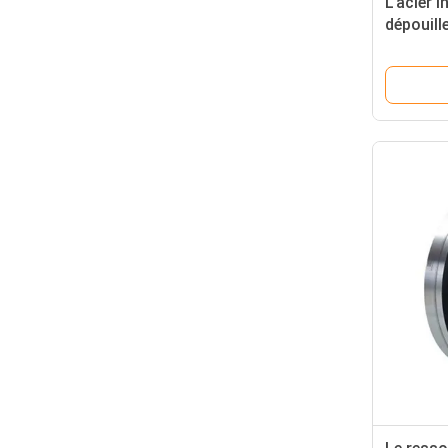
L'acier 
dépouill
précisi
316 410