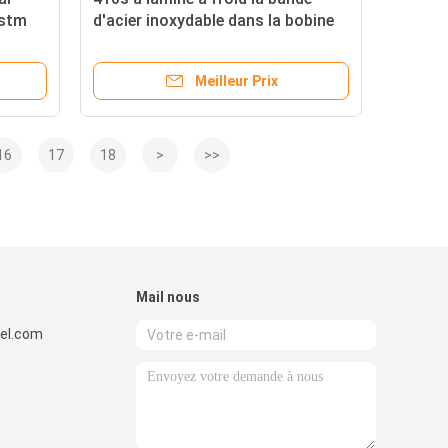
Astm
d'acier inoxydable dans la bobine
16l
7mm X12crs13
Meilleur Prix
16
17
18
>
>>
Mail nous
el.com