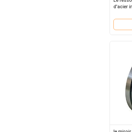
Le resso
d'acier 
316 310 
actions
le miroi