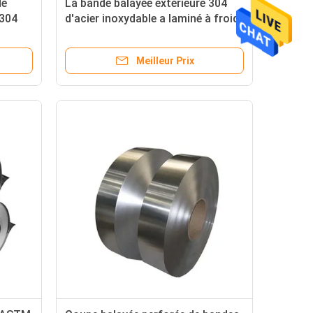
de
La bande balayée extérieure 304
 304
d'acier inoxydable a laminé à froid
nés à
1mm 2mm 4mm 201 304L 316
316L 410
Meilleur Prix