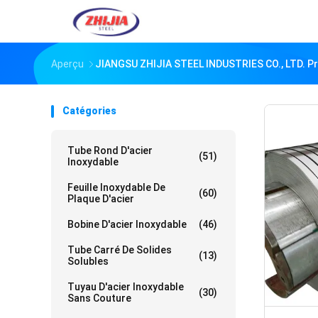
Aperçu
JIANGSU ZHIJIA STEEL INDUSTRIES CO., LTD. Pr
Catégories
Tube Rond D'acier
(51)
Inoxydable
Feuille Inoxydable De
(60)
Plaque D'acier
Bobine D'acier Inoxydable
(46)
Tube Carré De Solides
(13)
Solubles
Tuyau D'acier Inoxydable
(30)
Sans Couture