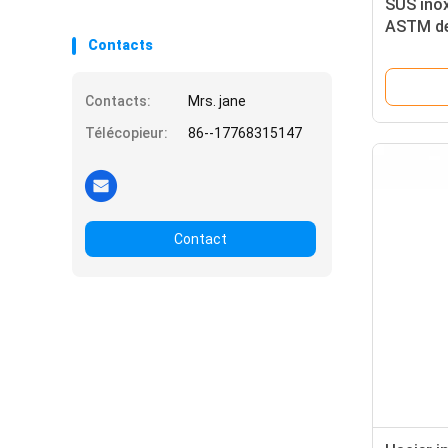
SUS inox
ASTM de 
Contacts
solubles
316L 41
Contacts:
Mrs. jane
Télécopieur:
86--17768315147
Contact