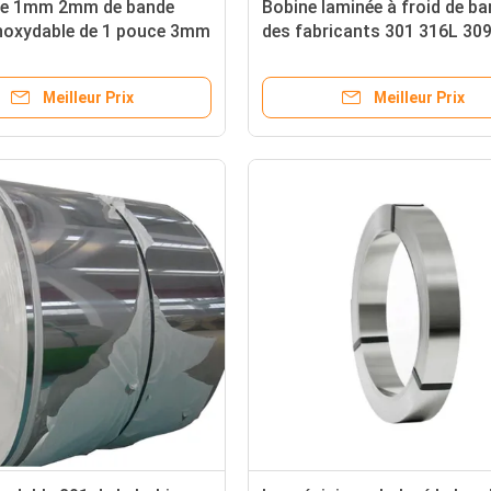
ne 1mm 2mm de bande
Bobine laminée à froid de b
inoxydable de 1 pouce 3mm
des fabricants 301 316L 30
2B No.1 solides solubles
solides solubles 304 de bobi
 la bande
bande d'acier inoxydable
Meilleur Prix
Meilleur Prix