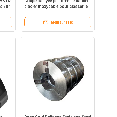
m ASTM
Coupe balayée perforée de bandes
9s 304
d'acier inoxydable pour classer le
profil du moulin 2mm 4mm 6mm
Meilleur Prix